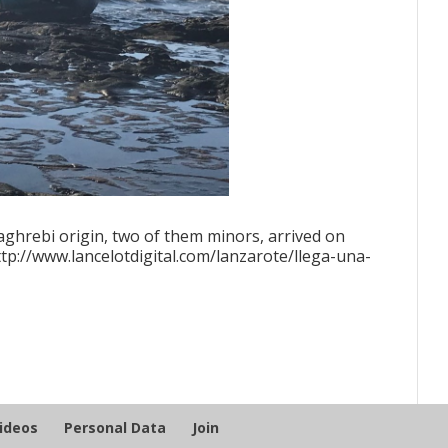
aghrebi origin, two of them minors, arrived on
tp://www.lancelotdigital.com/lanzarote/llega-una-
Videos
Personal Data
Join