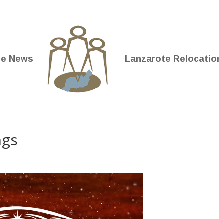
te News
Lanzarote Relocatio
ngs