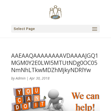
Select Page
AAEAAQAAAAAAAAVDAAAAJGQ1
MGM0Y2E0LWI5MTUtNDg0OC05
NmNhLTkwMDZhMjkyNDRlYw
by
Admin
|
Apr 30, 2018