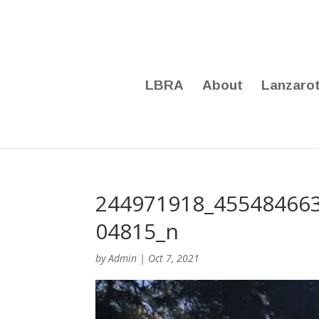
LBRA
About
Lanzaro
244971918_45548466
04815_n
by
Admin
|
Oct 7, 2021