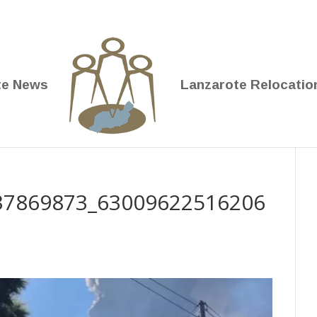
te News
Lanzarote Relocatio
37869873_63009622516206