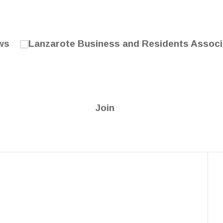
ws
Join