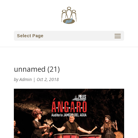
Select Page
unnamed (21)
by
Admin
|
Oct 2, 2018