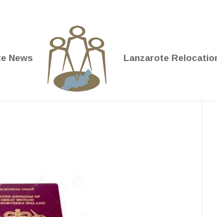
te News
Lanzarote Relocatio