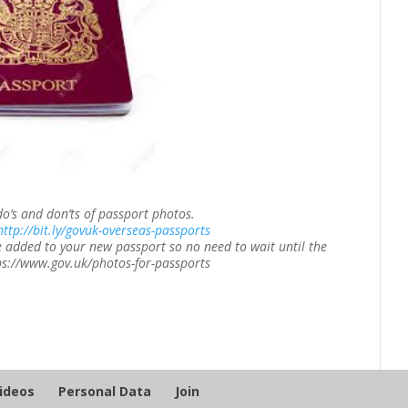
do’s and don’ts of passport photos.
http://bit.ly/govuk-overseas-passports
 added to your new passport so no need to wait until the
ps://www.gov.uk/photos-for-passports
Videos
Personal Data
Join