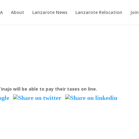
RA
About
Lanzarote News
Lanzarote Relocation
Join
najo will be able to pay their taxes on line.