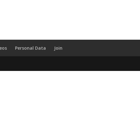
deos
Personal Data
Join