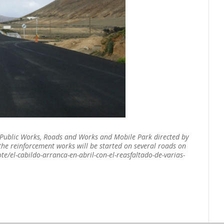
f Public Works, Roads and Works and Mobile Park directed by
the reinforcement works will be started on several roads on
te/el-cabildo-arranca-en-abril-con-el-reasfaltado-de-varias-