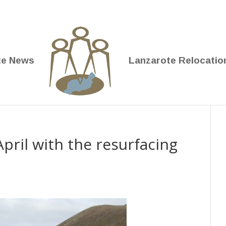
te News
Lanzarote Relocatio
April with the resurfacing