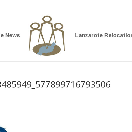
te News
Lanzarote Relocatio
8485949_577899716793506