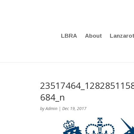
LBRA
About
Lanzaro
23517464_128285115
684_n
by
Admin
|
Dec 19, 2017