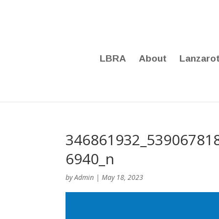
LBRA
About
Lanzaro
346861932_53906781
6940_n
by
Admin
|
May 18, 2023