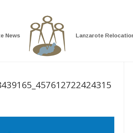
te News
Lanzarote Relocatio
8439165_457612722424315