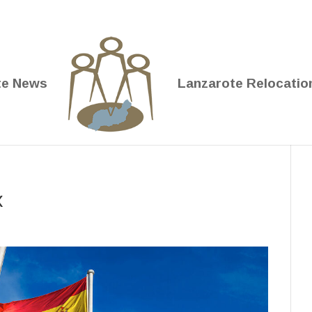
te News
Lanzarote Relocatio
x